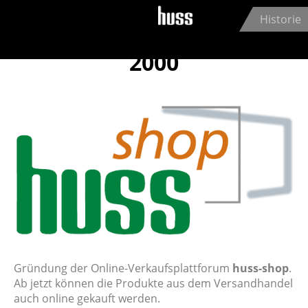
Jump to navigation
Historie
2000
Gründung der Online-Verkaufsplattforum
huss-shop
.
Ab jetzt können die Produkte aus dem Versandhandel
auch online gekauft werden.