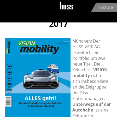
Jump to navigation
Historie
2017
München: Der
HUSS-VERLAG
erweitert sein
Portfolio um zwei
neue Titel. Die
Zeitschrift
VISION
mobility
richtet
sich insbesondere
an die Zielgruppe
der Pkw-
Flottenmanager.
Unterwegs auf der
Autobahn
ist eine
Zeitung im