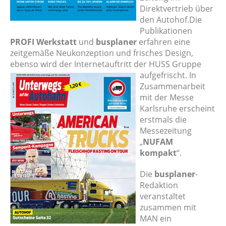
Direktvertrieb über
den Autohof.Die
Publikationen
PROFI Werkstatt
und
busplaner
erfahren eine
zeitgemäße Neukonzeption und frisches Design,
ebenso wird der Internetauftritt der HUSS Gruppe
aufgefrischt.
In
Zusammenarbeit
mit der Messe
Karlsruhe erscheint
erstmals die
Messezeitung
„
NUFAM
kompakt
“.
Die
busplaner
-
Redaktion
veranstaltet
zusammen mit
MAN ein