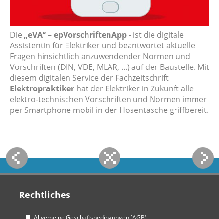
Die
„eVA“ – epVorschriftenApp
- ist die digitale
Assistentin für Elektriker und beantwortet aktuelle
Fragen hinsichtlich anzuwendender Normen und
Vorschriften (DIN, VDE, MLAR, ...) auf der Baustelle. Mit
diesem digitalen Service der Fachzeitschrift
Elektropraktiker
hat der Elektriker in Zukunft alle
elektro-technischen Vorschriften und Normen immer
per Smartphone mobil in der Hosentasche griffbereit.
Rechtliches
Allgemeine Geschäftsbedingungen (AGB)