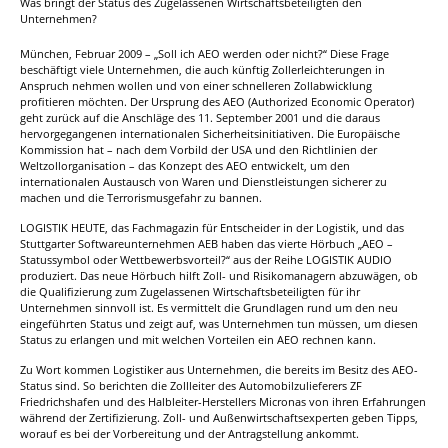
Was bringt der Status des Zugelassenen Wirtschaftsbeteiligten den
Unternehmen?
München, Februar 2009 – „Soll ich AEO werden oder nicht?“ Diese Frage
beschäftigt viele Unternehmen, die auch künftig Zollerleichterungen in
Anspruch nehmen wollen und von einer schnelleren Zollabwicklung
profitieren möchten. Der Ursprung des AEO (Authorized Economic Operator)
geht zurück auf die Anschläge des 11. September 2001 und die daraus
hervorgegangenen internationalen Sicherheitsinitiativen. Die Europäische
Kommission hat – nach dem Vorbild der USA und den Richtlinien der
Weltzollorganisation – das Konzept des AEO entwickelt, um den
internationalen Austausch von Waren und Dienstleistungen sicherer zu
machen und die Terrorismusgefahr zu bannen.
LOGISTIK HEUTE, das Fachmagazin für Entscheider in der Logistik, und das
Stuttgarter Softwareunternehmen AEB haben das vierte Hörbuch „AEO –
Statussymbol oder Wettbewerbsvorteil?“ aus der Reihe LOGISTIK AUDIO
produziert. Das neue Hörbuch hilft Zoll- und Risikomanagern abzuwägen, ob
die Qualifizierung zum Zugelassenen Wirtschaftsbeteiligten für ihr
Unternehmen sinnvoll ist. Es vermittelt die Grundlagen rund um den neu
eingeführten Status und zeigt auf, was Unternehmen tun müssen, um diesen
Status zu erlangen und mit welchen Vorteilen ein AEO rechnen kann.
Zu Wort kommen Logistiker aus Unternehmen, die bereits im Besitz des AEO-
Status sind. So berichten die Zollleiter des Automobilzulieferers ZF
Friedrichshafen und des Halbleiter-Herstellers Micronas von ihren Erfahrungen
während der Zertifizierung. Zoll- und Außenwirtschaftsexperten geben Tipps,
worauf es bei der Vorbereitung und der Antragstellung ankommt.