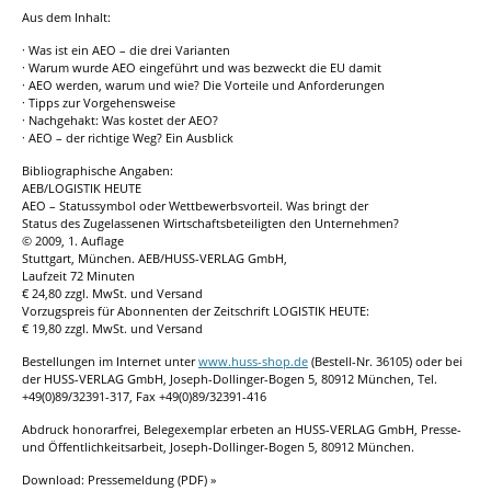
Aus dem Inhalt:
· Was ist ein AEO – die drei Varianten
· Warum wurde AEO eingeführt und was bezweckt die EU damit
· AEO werden, warum und wie? Die Vorteile und Anforderungen
· Tipps zur Vorgehensweise
· Nachgehakt: Was kostet der AEO?
· AEO – der richtige Weg? Ein Ausblick
Bibliographische Angaben:
AEB/LOGISTIK HEUTE
AEO – Statussymbol oder Wettbewerbsvorteil. Was bringt der
Status des Zugelassenen Wirtschaftsbeteiligten den Unternehmen?
© 2009, 1. Auflage
Stuttgart, München. AEB/HUSS-VERLAG GmbH,
Laufzeit 72 Minuten
€ 24,80 zzgl. MwSt. und Versand
Vorzugspreis für Abonnenten der Zeitschrift LOGISTIK HEUTE:
€ 19,80 zzgl. MwSt. und Versand
Bestellungen im Internet unter
www.huss-shop.de
(Bestell-Nr. 36105) oder bei
der HUSS-VERLAG GmbH, Joseph-Dollinger-Bogen 5, 80912 München, Tel.
+49(0)89/32391-317, Fax +49(0)89/32391-416
Abdruck honorarfrei, Belegexemplar erbeten an HUSS-VERLAG GmbH, Presse-
und Öffentlichkeitsarbeit, Joseph-Dollinger-Bogen 5, 80912 München.
Download: Pressemeldung (PDF) »