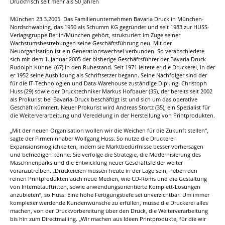
Druckfrisch seit mehr als 50 Jahren
München 23.3.2005. Das Familienunternehmen Bavaria Druck in München-
Nordschwabing, das 1950 als Schumm KG gegründet und seit 1983 zur HUSS-
Verlagsgruppe Berlin/München gehört, strukturiert im Zuge seiner
Wachstumsbestrebungen seine Geschäftsführung neu. Mit der
Neuorganisation ist ein Generationswechsel verbunden. So verabschiedete
sich mit dem 1. Januar 2005 der bisherige Geschäftsführer der Bavaria Druck
Rudolph Kühnel (67) in den Ruhestand. Seit 1971 leitete er die Druckerei, in der
er 1952 seine Ausbildung als Schriftsetzer begann. Seine Nachfolger sind der
für die IT-Technologien und Data-Warehouse zuständige Dipl.Ing. Christoph
Huss (29) sowie der Drucktechniker Markus Hofbauer (35), der bereits seit 2002
als Prokurist bei Bavaria-Druck beschäftigt ist und sich um das operative
Geschäft kümmert. Neuer Prokurist wird Andreas Stortz (35), ein Spezialist für
die Weiterverarbeitung und Veredelung in der Herstellung von Printprodukten.
„Mit der neuen Organisation wollen wir die Weichen für die Zukunft stellen“,
sagte der Firmeninhaber Wolfgang Huss. So nutze die Druckerei
Expansionsmöglichkeiten, indem sie Marktbedürfnisse besser vorhersagen
und befriedigen könne. Sie verfolge die Strategie, die Modernisierung des
Maschinenparks und die Entwicklung neuer Geschäftsfelder weiter
voranzutreiben. „Druckereien müssen heute in der Lage sein, neben den
reinen Printprodukten auch neue Medien, wie CD-Roms und die Gestaltung
von Internetauftritten, sowie anwendungsorientierte Komplett-Lösungen
anzubieten“, so Huss. Eine hohe Fertigungstiefe sei unverzichtbar. Um immer
komplexer werdende Kundenwünsche zu erfüllen, müsse die Druckerei alles
machen, von der Druckvorbereitung über den Druck, die Weiterverarbeitung
bis hin zum Directmailing. „Wir machen aus Ideen Printprodukte, für die wir