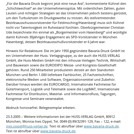
„Für die Bavaria Druck beginnt jetzt eine neue Ära“, kommentierte Kühnel den
„Schichtwechsel“ an der Unternehmensspitze. Mit ordentlichen Zahlen, guten
Leuten und richtigen Strategien sei das Unternehmen jedoch bestens gerüstet,
um den Turbulenzen im Druckgewerbe zu trotzen. Als stellvertretender.
Bezirksausschussvorsitzender für Feldmoching/Hasenbergl muss sich Kühnel
nicht vor Tatenlosigkeit im Ruhestand fürchten. Oberbürgermeister Christian
Ude bezeichnete ihn einmal als „Bürgermeister vom Hasenbergl“ und würdigte
damit Kühnels 30jähriges Engagement als SPD-Vorsitzender in München
Hasenbergl, dessen Bezirksaussschußvorsitzender er 6 Jahre war.
Hinweis für Redakteure: Die im Jahr 1950 gegründete Bavaria Druck GmbH ist
ein Unternehmen der Huss- Verlagsgruppe, zu der auch die HUSS-VERLAG
GmbH, die Huss-Medien GmbH mit den inhouse-Verlagen Technik, Wirtschaft
und Bauwesen sowie die EUROEXPO Messe- und Kongress-Gesellschaft
gehören. Rund 250 Mitarbeiter produzieren derzeit an den Standorten
München und Berlin 1.000 lieferbare Fachbücher, 25 Fachzeitschriften,
elektronische Medien und Software, Organisationsmittel und Zubehör.
Darüber hinaus werden die EUROCARGO, Internationale Fachmesse für
Gütertransport, Logistik und Telematik sowie die LogiMAT, Internationale
Fachmesse für Distribution, Material- und Informationsfluss, Tagungen,
Kongresse und Seminare veranstaltet.
Abdruck honorarfrei. Belegexemplar erbeten.
23.3.2005 – Weitere Informationen bei der HUSS-VERLAG GmbH, 80912
München, Monica-Ines Oppel, Tel. 0049 (0) 89/32391-129, Fax – 122, e-mail:
ines.oppel@huss-verlag.de
. Text ist abrufbar über
www.bavaria-druck.de
.
Text ist abrufbar über
www.bavaria-druck.de
.