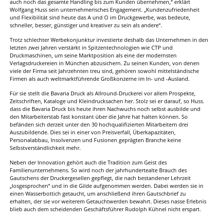
auch noch das gesamte Handling bis zum Kunden übernehmen,“ erklärt
Wolfgang Huss sein unternehmerisches Engagement. „Kundenzufriedenheit
und Flexibilität sind heute das A und O im Druckgewerbe, was bedeute,
schneller, besser, günstiger und kreativer zu sein als andere“.
Trotz schlechter Werbekonjunktur investierte deshalb das Unternehmen in den
letzten zwei Jahren verstärkt in Spitzentechnologien wie CTP und
Druckmaschinen, um seine Marktposition als eine der modernsten
Verlagsdruckereien in München abzusichern. Zu seinen Kunden, von denen
viele der Firma seit Jahrzehnten treu sind, gehören sowohl mittelständische
Firmen als auch weltmarktführende Großkonzerne im In- und -Ausland.
Für sie stellt die Bavaria Druck als Allround-Druckerei vor allem Prospekte,
Zeitschriften, Kataloge und Kleindrucksachen her. Stolz sei er darauf, so Huss.
dass die Bavaria Druck bis heute ihren Nachwuchs noch selbst ausbilde und
den Mitarbeiterstab fast konstant über die Jahre hat halten können. So
befänden sich derzeit unter den 30 hochqualifizierten Mitarbeitern drei
Auszubildende. Dies sei in einer von Preisverfall, Überkapazitäten,
Personalabbau, Insolvenzen und Fusionen geprägten Branche keine
Selbstverständlichkeit mehr.
Neben der Innovation gehört auch die Tradition zum Geist des
Familienunternehmens. So wird noch der jahrhundertealte Brauch des
Gautschens der Druckergesellen gepflegt, die nach bestandener Lehrzeit
„losgesprochen“ und in die Gilde aufgenommen werden. Dabei werden sie in
einen Wasserbottich getaucht, um anschließend ihren Gautschbrief zu
erhalten, der sie vor weiterem Getauchtwerden bewahrt. Dieses nasse Erlebnis
blieb auch dem scheidenden Geschäftsführer Rudolph Kühnel nicht erspart.