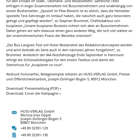
für den Einsatz im Stadt-, Überland- und Reiseverkehr. Sämtliche Tests
erfolgen in enger Zusammenarbeit mit Busunternehmern und unabhängig von
einem Bushersteller. „Speziell im Pkw-Bereich ist es üblich, dass die Hersteller
spezielle Test-Fahrzeuge im Umlauf haben, die natürlich auch ganz besonders
gehegt und gepflegt werden“, so Stephan Brummet, Chefredakteur von
busplaner.„Unsere busplaner-Bustests richten sich aber an Busunternehmen.
Daher gehen wir sehr bewusst einen ganz anderen Weg, der sich viel stärker an
der unternehmerischen Praxis der Betriebe orientiert“.
„Der Bus-Langzeit-Test soll fester Bestandteil des Redaktionskonzeptes werden
und wird deshalb als Serie auch in den nächsten Jahren fortgeführt“, so
Brummet. Anlässlich der IAA-Nutzfahrzeuge Ende September in Hannover
erfolgt die Schlüsselübergabe für den ersten Testbus und damit der
Startschuss für „busplaner on tour“.
Abdruck honorarfrei, Belegexemplar erbeten an HUSS-VERLAG GmbH, Presse-
und Öffentlichkeitsarbeit, Joseph-Dollinger-Bogen 5, 80912 München.
Download: Pressemeldung (PDF) »
Download: Cover der Kampagne »
HUSS-VERLAG GmbH
Monica-Ines Oppel
Joseph-Dollinger-Bogen 5
80807 München
+49 89 32391-129
+49 89 32391-130