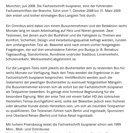
München, Juli 2008. Die Fachzeitschrift busplaner, eine der führenden
Fachzeitschriften der Branche, führt vom 1. Oktober 2008 bis 31. März 2009
den ersten und bisher einmaligen Bus-Langzeit-Test durch.
Ein Omnibus wird dabei von einem Busunternehmen und der Redaktion sechs
Monate lang im rauen Arbeitsalltag auf Herz und Nieren getestet. Zwei
Testreisen, bei denen auch der Busfahrer und die Fahrgäste zu Themen wie
Komfort, Sicherheit, Design und Verarbeitungsqualität befragt werden, runden
den umfangreichen Test ab. Bewertet wird nach einem vorher festgelegten
Fragebogen, der auf drei verschiedene Fahrten pro Bustyp (z. B. Reisebus:
Tagesausflug, Standortreise, Rundreise und/oder Stadtbus: Linienverkehr,
Schülerverkehr, Werksverkehr) abgestimmt ist.
Für die Langzeit-Tests stellt jeweils ein Bushersteller den zu testenden Bus für
sechs Monate zur Verfügung. Nach den Tests werden die Ergebnisse in der
Fachzeitschrift busplaner besprochen. Veröffentlicht werden auch die
Statements der jeweiligen Bushersteller zu eventuell festgestellten Mängeln.
Die Busunternehmer können sich ab sofort bei der Fachzeitschrift busplaner
als Testpartner bewerben. Es genügt eine formlose Begründung für die
besondere Eignung. Weil der erste Test mit einem Safari HD des türkischen
Herstellers Temsa durchgeführt wird, sollte der Bewerber jedoch kein früherer
oder aktueller Kunde dieses Herstellers sein, um sich als neutraler Testpartner
zu qualifizieren. Die Testreisen führen nach Berlin und Ingolstadt; Sponsoren
sind Überland Reisen (Berlin) und Value Retail Ingolstadt.
Mit hohem Praxisbezug testet die Fachzeitschrift busplaner schon seit 1999
Mini-, Midi- und Omnibusse