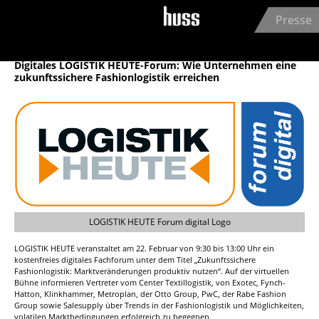
Jump to navigation
Presse
HUSS-VERLAG GmbH
14.02.2024
Digitales LOGISTIK HEUTE-Forum: Wie Unternehmen eine
zukunftssichere Fashionlogistik erreichen
LOGISTIK HEUTE Forum digital Logo
LOGISTIK HEUTE veranstaltet am 22. Februar von 9:30 bis 13:00 Uhr ein
kostenfreies digitales Fachforum unter dem Titel „Zukunftssichere
Fashionlogistik: Marktveränderungen produktiv nutzen“. Auf der virtuellen
Bühne informieren Vertreter vom Center Textillogistik, von Exotec, Fynch-
Hatton, Klinkhammer, Metroplan, der Otto Group, PwC, der Rabe Fashion
Group sowie Salesupply über Trends in der Fashionlogistik und Möglichkeiten,
volatilen Marktbedingungen erfolgreich zu begegnen.