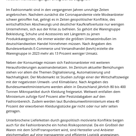
Im Fashionmarkt sind in den vergangenen Jahren unruhige Zeiten
angebrochen. Nachdem zunächst die Coronapandemie viele Modeanbieter
schwer getroffen hat, gelingt es in Zeiten geopolitischer Konflikte, des
wirtschaftlichen Abschwungs und deutlicher Kaufkraftverluste nur wenigen
Unternehmen, sich aus der Krise zu befreien. So gehört die Warengruppe
Bekleidung, Schuhe und Accessoires seit Längerem zu jenen
Produktkategorien, die immer wieder die größten Umsatzeinbußen im
deutschlandweiten Handel hinnehmen müssen. Nach Angaben des
Bundesverbands E-Commerce und Versandhandel (bevh) erzielte die
Warengruppe in 2023 mehr als 13 Prozent weniger Umsatz.
Neben der Konsumlage müssen sich Fashionanbieter mit weiteren
Herausforderungen auseinandersetzen. Im Zentrum aktueller Bemühungen
stehen vor allem die Themen Digitalisierung, Automatisierung und
Nachhaltigkeit. Der Modemarkt ist Studien zufolge einer der Wirtschaftszweige
mit der negativsten Umwelt- und Klimabilanz. Nach Angaben des
Bundesumweltministeriums werden allein in Deutschland jährlich 80 bis 400
Tonnen Mikropartikel durch Kleidung freigesetzt. Weltweit entfallen dem
Ministerium zufolge fünf Prozent aller Pestizidabgaben auf den
Fashionbereich. Zudem werden laut Bundesumweltministerium etwa 40
Prozent der erworbenen Kleidungsstücke gar nicht oder nur sehr selten
getragen.
Unterbrochene Lieferketten durch geopolitisch motivierte Konflikte bergen
auch für die Fashionbranche ein hohes Risikopotenzial. Da ein Großteil der
Waren mit dem Schiff transportiert wird, sind Hersteller und Anbieter
gleichermaßen auf eine transparente und effiziente Logistik angewiesen.