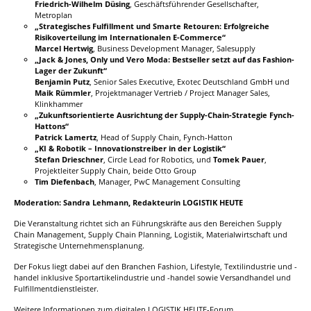
Friedrich-Wilhelm Düsing
, Geschäftsführender Gesellschafter,
Metroplan
„Strategisches Fulfillment und Smarte Retouren: Erfolgreiche
Risikoverteilung im Internationalen E-Commerce“
Marcel Hertwig
, Business Development Manager, Salesupply
„Jack & Jones, Only und Vero Moda: Bestseller setzt auf das Fashion-
Lager der Zukunft“
Benjamin Putz
, Senior Sales Executive, Exotec Deutschland GmbH und
Maik Rümmler
, Projektmanager Vertrieb / Project Manager Sales,
Klinkhammer
„Zukunftsorientierte Ausrichtung der Supply-Chain-Strategie Fynch-
Hattons“
Patrick Lamertz
, Head of Supply Chain, Fynch-Hatton
„
KI & Robotik – Innovationstreiber in der Logistik
“
Stefan Drieschner
, Circle Lead for Robotics, und
Tomek Pauer
,
Projektleiter Supply Chain, beide Otto Group
Tim Diefenbach
, Manager, PwC Management Consulting
Moderation: Sandra Lehmann, Redakteurin LOGISTIK HEUTE
Die Veranstaltung richtet sich an Führungskräfte aus den Bereichen Supply
Chain Management, Supply Chain Planning, Logistik, Materialwirtschaft und
Strategische Unternehmensplanung.
Der Fokus liegt dabei auf den Branchen Fashion, Lifestyle, Textilindustrie und -
handel inklusive Sportartikelindustrie und -handel sowie Versandhandel und
Fulfillmentdienstleister.
Weitere Informationen zum digitalen LOGISTIK HEUTE-Forum