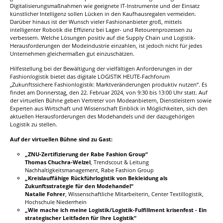
Digitalisierungsmaßnahmen wie geeignete IT-Instrumente und der Einsatz
künstlicher Intelligenz sollen Lücken in den Kaufhausregalen vermeiden.
Darüber hinaus ist der Wunsch vieler Fashionanbieter groß, mittels
intelligenter Robotik die Effizienz bei Lager- und Retourenprozessen zu
verbessern. Welche Lösungen positiv auf die Supply Chain und Logistik-
Herausforderungen der Modeindustrie einzahlen, ist jedoch nicht für jedes
Unternehmen gleichermaßen gut einzuschätzen.
Hilfestellung bei der Bewältigung der vielfältigen Anforderungen in der
Fashionlogistik bietet das digitale LOGISTIK HEUTE-Fachforum
„Zukunftssichere Fashionlogistik: Marktveränderungen produktiv nutzen“. Es
findet am Donnerstag, den 22. Februar 2024, von 9:30 bis 13:00 Uhr statt. Auf
der virtuellen Bühne geben Vertreter von Modeanbietern, Dienstleistern sowie
Experten aus Wirtschaft und Wissenschaft Einblick in Möglichkeiten, sich den
aktuellen Herausforderungen des Modehandels und der dazugehörigen
Logistik zu stellen.
Auf der virtuellen Bühne sind zu Gast:
„ZNU-Zertifizierung der Rabe Fashion Group“
Thomas Chuchra-Welzel
, Trendscout & Leitung
Nachhaltigkeitsmanagement, Rabe Fashion Group
„Kreislauffähige Rückführlogistik von Bekleidung als
Zukunftsstrategie für den Modehandel“
Natalie Fohrer
, Wissenschaftliche Mitarbeiterin, Center Textillogistik,
Hochschule Niederrhein
„Wie mache ich meine Logistik/Logistik-Fulfillment krisenfest - Ein
strategischer Leitfaden für Ihre Logistik“