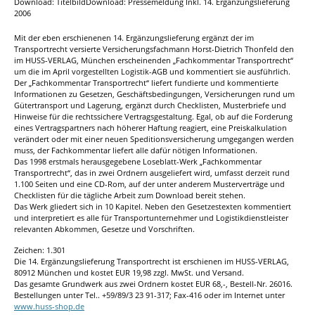
Download: TitelbildDownload: Pressemeldung Inkl. 14. Ergänzungslieferung
2006
Mit der eben erschienenen 14. Ergänzungslieferung ergänzt der im
Transportrecht versierte Versicherungsfachmann Horst-Dietrich Thonfeld den
im HUSS-VERLAG, München erscheinenden „Fachkommentar Transportrecht“
um die im April vorgestellten Logistik-AGB und kommentiert sie ausführlich.
Der „Fachkommentar Transportrecht“ liefert fundierte und kommentierte
Informationen zu Gesetzen, Geschäftsbedingungen, Versicherungen rund um
Gütertransport und Lagerung, ergänzt durch Checklisten, Musterbriefe und
Hinweise für die rechtssichere Vertragsgestaltung. Egal, ob auf die Forderung
eines Vertragspartners nach höherer Haftung reagiert, eine Preiskalkulation
verändert oder mit einer neuen Speditionsversicherung umgegangen werden
muss, der Fachkommentar liefert alle dafür nötigen Informationen.
Das 1998 erstmals herausgegebene Loseblatt-Werk „Fachkommentar
Transportrecht“, das in zwei Ordnern ausgeliefert wird, umfasst derzeit rund
1.100 Seiten und eine CD-Rom, auf der unter anderem Musterverträge und
Checklisten für die tägliche Arbeit zum Download bereit stehen.
Das Werk gliedert sich in 10 Kapitel. Neben den Gesetzestexten kommentiert
und interpretiert es alle für Transportunternehmer und Logistikdienstleister
relevanten Abkommen, Gesetze und Vorschriften.
Zeichen: 1.301
Die 14. Ergänzungslieferung Transportrecht ist erschienen im HUSS-VERLAG,
80912 München und kostet EUR 19,98 zzgl. MwSt. und Versand.
Das gesamte Grundwerk aus zwei Ordnern kostet EUR 68,-, Bestell-Nr. 26016.
Bestellungen unter Tel.. +59/89/3 23 91-317; Fax-416 oder im Internet unter
www.huss-shop.de