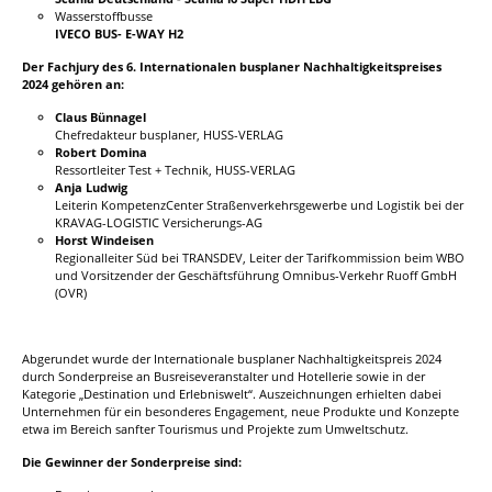
Wasserstoffbusse
IVECO BUS- E-WAY H2
Der Fachjury des 6. Internationalen busplaner Nachhaltigkeitspreises
2024 gehören an:
Claus Bünnagel
Chefredakteur busplaner, HUSS-VERLAG
Robert Domina
Ressortleiter Test + Technik, HUSS-VERLAG
Anja Ludwig
Leiterin KompetenzCenter Straßenverkehrsgewerbe und Logistik bei der
KRAVAG-LOGISTIC Versicherungs-AG
Horst Windeisen
Regionalleiter Süd bei TRANSDEV, Leiter der Tarifkommission beim WBO
und Vorsitzender der Geschäftsführung Omnibus-Verkehr Ruoff GmbH
(OVR)
Abgerundet wurde der Internationale busplaner Nachhaltigkeitspreis 2024
durch Sonderpreise an Busreiseveranstalter und Hotellerie sowie in der
Kategorie „Destination und Erlebniswelt“. Auszeichnungen erhielten dabei
Unternehmen für ein besonderes Engagement, neue Produkte und Konzepte
etwa im Bereich sanfter Tourismus und Projekte zum Umweltschutz.
Die Gewinner der Sonderpreise sind: