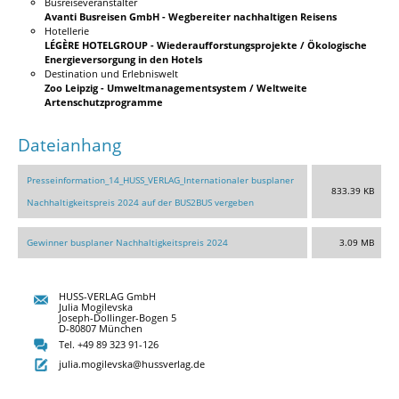
Busreiseveranstalter
Avanti Busreisen GmbH - Wegbereiter nachhaltigen Reisens
Hotellerie
LÉGÈRE HOTELGROUP - Wiederaufforstungsprojekte / Ökologische
Energieversorgung in den Hotels
Destination und Erlebniswelt
Zoo Leipzig - Umweltmanagementsystem / Weltweite
Artenschutzprogramme
Dateianhang
Presseinformation_14_HUSS_VERLAG_Internationaler busplaner
833.39 KB
Nachhaltigkeitspreis 2024 auf der BUS2BUS vergeben
Gewinner busplaner Nachhaltigkeitspreis 2024
3.09 MB
HUSS-VERLAG GmbH
Julia Mogilevska
Joseph-Dollinger-Bogen 5
D-80807 München
Tel. +49 89 323 91-126
julia.mogilevska@hussverlag.de