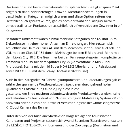
Das Gewinnerfeld beim Internationalen busplaner Nachhaltigkeitspreis 2024
zeigte sich dabei sehr heterogen. Obwohl Mehrfachbewerbungen in
verschiedenen Kategorien möglich waren und diese Option seitens der
Hersteller auch genutzt wurde, gab es nach der Wahl der Fachjury mithilfe
eines detaillierten Punkteschemas schließlich elf verschiedene Gewinner in elf
Kategorien.
Besonders umkämpft waren einmal mehr die Kategorien der 12- und 18-m-
Elektrobusse mit einer hohen Anzahl an Einreichungen. Hier setzten sich
schließlich die Daimler Truck AG mit dem Mercedes-Benz eCitaro fuel cell und
VDL mit dem Citea LF-181 durch. MAN siegte bei den E-Midis und -Minis mit
dem Lion’s City 10 E. Die Gewinner bei den Fahrzeugkategorien komplettierten
Tremonia Mobility mit dem Sprinter City 75 (konventionelle Mini- und
Midibusse), Scania mit dem i6 Super HDH LBG (Überland- und Reisebusse)
sowie IVECO BUS mit dem E-Way H2 (Wasserstoffbusse).
Auch in den Kategorien zu Fahrzeugkomponenten und -ausstattungen gab es
zahlreiche spannende Wettbewerbsbeiträge, deren durchgehend hohe
Qualität die Entscheidung für die Jury nicht leicht
gestaltete. Am Ende machten zukunftsweisende Produkte wie der elektrische
Zentralantrieb CeTrax 2 dual von ZF, das Ecological Mobile CO
System 2.0 von
2
Konvekta oder die von der Dittmeier Versicherungsmakler GmbH eingesetzte
KI-Cloud-Kamera das Rennen.
Unter den von der busplaner-Redaktion vorgeschlagenen touristischen
Kandidaten und Projekten setzten sich Avanti Busreisen (Busreiseveranstalter),
die LÉGÈRE HOTELGROUP (Hotellerie) und der Zoo Leipzig (Destination und