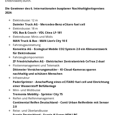
Erlebniswelt) durch.
Die Gewinner des 6. Internationalen busplaner Nachhaltigkeitspreises
2024:
Elektrobusse: 12 m
Daimler Truck AG - Mercedes-Benz eCitaro fuel cell
Elektrobusse: 18 m
VDL Bus & Coach - VDL Citea LF-181
Elektrobusse: Minis und Midis
MAN Truck & Bus - MAN Lion’s City 10 E
Fahrzeugausstattung
Konvekta AG - Ecological Mobile CO2 System 2.0 ein Klimanetzwerk
für Elektrobusse
Fahrzeugkomponenten
ZF Friedrichshafen AG - Elektrischer Zentralantrieb CeTrax 2 dual
Flottenmanagement und Telematik
Dittmeier Versicherungsmakler - KI-Cloud-Kameras sparen
nachhaltig und schützen
Menschen
Infrastruktur
PaderSprinter - Anschaffung eines eCITARO fuel cell und Einrichtung
einer Wasserstoff
Befüllanlage
Mini- und Midibusse
Tremonia Mobility - Sprinter City 75
Reifen und Reifenmanagement
Continental Reifen Deutschland - Conti Urban Reifenlinie mit Sensor
2.0
Reise- und Überlandbusse
Scania Deutschland - Scania i6 Super HDH LBG