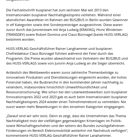
Die Fachzeitschrift busplaner hat zum sechsten Mal seit 2013 den
Internationalen busplaner Nachhaltigkeitspreis verliehen. Während einer
abendlichen Awardfeier im Rahmen der BUS2BUS in Berlin wurden Gewinner
in elf Kategorien sowie drei Sonderpreisträger ausgezeichnet. Diese waren
zuvor durch das Jurorenteam mit Anja Ludwig (KRAVAG), Horst Windeisen
(TRANSDEV) sowie Robert Domina und Claus Bünnagel (beide HUSS-VERLAG)
bestimmt worden.
HUSS-VERLAG-Geschäftsführer Rainer Langhammer und busplaner-
Chefredakteur Claus Bünnagel führten während der Feier durch das
Programm. Die Preise wurden abwechselnd von Vertretern der BUS2BUS und
des HUSS-VERLAGS sowie von Jurorin Anja Ludwig an die Sieger überreicht.
Anlässlich des Wettbewerbs waren zuvor zahlreiche Themenbeiträge zu
innovativen Produkten und Dienstleistungen eingereicht worden, die hohes
Potenzial haben, die Busbranche in den kommenden Jahren nachhaltig zu
verändern, insbesondere hinsichtlich Umweltfreundlichkeit und
Ressourcenschonung. Wie schon bei den Leserwettbewerben zum busplaner
Innovationspreis 2022 und 2023 gab es auch beim Internationalen busplaner
Nachhaltigkeitspreis 2024 wieder einen Teilnehmerrekord zu vermelden: Nie
zuvor waren mehr Bewerbungen in den einzelnen Kategorien eingegangen.
„Darauf sind wir sehr stolz. Denn es zeigt, dass die Unternehmen das Thema
Nachhaltigkeit trotz der vielfältigen gegenwärtigen Krisenlagen im Politik-
sowie Wirtschaftsgeschehen und der seitens des Bundes zurückgefahrenen
Förderungen im Bereich Elektromobilität weiterhin mit Nachdruck verfolgen“,
kommentierte HUSS-VERLAG-Geschäftsführer Rainer Langhammer.