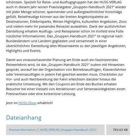
schönsten. Speziell für Reise- und Ausflugsgruppen hat der HUSS-VERLAG
auch in diesem Jahr seinen Praxisratgeber „Gruppen-Handbuch 2021“ wieder
mit jeder Menge schöner, spannender und außergewöhnlicher Vorschläge
gefüllt. Reisefreudige können aus der breiten Angebotspalette an
Destinationen, Erlebnisparks, Winter-Highlights, kulturellen Angeboten, Zoos
und vielem mehr ihr passendes Reiseziel auswählen. Dank der ausführlichen
Darstellung erhalten Ausflugs- und Reiseplaner schon im Vorfeld eine Fülle
nützlicher Informationen. Das „Gruppen-Handbuch 2021“ ist regional nach
Bundesländern und Ländern gegliedert und versammelt in einer
übersichtlichen Darstellung alles Wissenswerte zu den jeweiligen Angeboten,
Highlights und Events.
Damit aus vorausschauender Planung am Ende auch ein faszinierendes
Reiseerlebnis wird, ist das „Gruppen-Handbuch 2021“ zudem mit Hinweisen
gespickt, worauf bei der Organisation von Betriebsausflügen, Klassenfahrten
oder Vereinsausfügen in jedem Fall geachtet werden muss. Checklisten zur
Vor- und auch Nachbereitung der Fahrt erleichtern darüber hinaus die
praktische Umsetzung. Mit den Coupons am Ende des Buches erhalten
Besucher bei einer Vielzahl von Attraktionen und Sehenswürdigkeiten einen
Preisnachlass oder eine kostenlose Leistung.
Jetzt im
HUSS-Shop
erhältlich!
Dateianhang
Presseinformation_7_HUSS_VERLAG_Gruppen-Handbuch 2021
783.63 KB