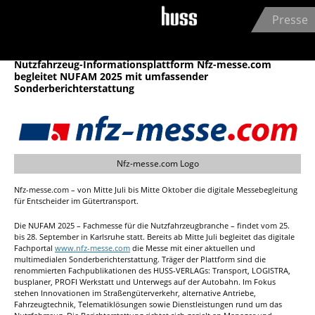
Jump to navigation
Presse
HUSS-VERLAG GmbH
15.07.2025
Nutzfahrzeug-Informationsplattform Nfz-messe.com
begleitet NUFAM 2025 mit umfassender
Sonderberichterstattung
Nfz-messe.com Logo
Nfz-messe.com – von Mitte Juli bis Mitte Oktober die digitale Messebegleitung
für Entscheider im Gütertransport.
Die NUFAM 2025 – Fachmesse für die Nutzfahrzeugbranche – findet vom 25.
bis 28. September in Karlsruhe statt. Bereits ab Mitte Juli begleitet das digitale
Fachportal
www.nfz-messe.com
die Messe mit einer aktuellen und
multimedialen Sonderberichterstattung. Träger der Plattform sind die
renommierten Fachpublikationen des HUSS-VERLAGs: Transport, LOGISTRA,
busplaner, PROFI Werkstatt und Unterwegs auf der Autobahn. Im Fokus
stehen Innovationen im Straßengüterverkehr, alternative Antriebe,
Fahrzeugtechnik, Telematiklösungen sowie Dienstleistungen rund um das