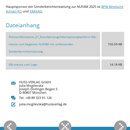
Hauptsponsor der Sonderberichterstattung zur NUFAM 2025 ist
BPW Bergische
Achsen KG
und
KRAVAG
.
Dateianhang
Presseinformation_21_Nutzfahrzeug-Informationsplattform Nfz-
messe.com begleitet NUFAM mit umfassender
720.59 KB
Sonderberichterstattung
Nfz-messe.com Logo
14.18 KB
HUSS-VERLAG GmbH
Julia Mogilevska
Joseph-Dollinger-Bogen 5
D-80807 München
Tel. +49 89 323 91-126
julia.mogilevska@hussverlag.de