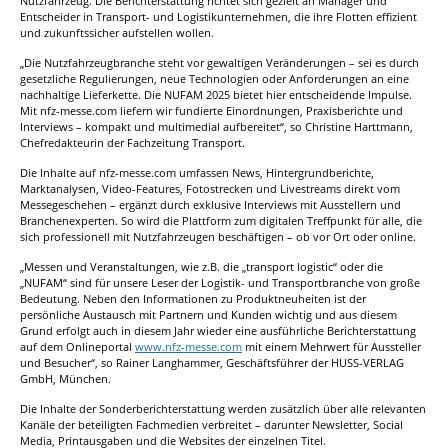
Nutzfahrzeug. Die Berichterstattung richtet sich gezielt an Manager und
Entscheider in Transport- und Logistikunternehmen, die ihre Flotten effizient
und zukunftssicher aufstellen wollen.
„Die Nutzfahrzeugbranche steht vor gewaltigen Veränderungen – sei es durch
gesetzliche Regulierungen, neue Technologien oder Anforderungen an eine
nachhaltige Lieferkette. Die NUFAM 2025 bietet hier entscheidende Impulse.
Mit nfz-messe.com liefern wir fundierte Einordnungen, Praxisberichte und
Interviews – kompakt und multimedial aufbereitet“, so Christine Harttmann,
Chefredakteurin der Fachzeitung Transport.
Die Inhalte auf nfz-messe.com umfassen News, Hintergrundberichte,
Marktanalysen, Video-Features, Fotostrecken und Livestreams direkt vom
Messegeschehen – ergänzt durch exklusive Interviews mit Ausstellern und
Branchenexperten. So wird die Plattform zum digitalen Treffpunkt für alle, die
sich professionell mit Nutzfahrzeugen beschäftigen – ob vor Ort oder online.
„Messen und Veranstaltungen, wie z.B. die „transport logistic“ oder die
„NUFAM“ sind für unsere Leser der Logistik- und Transportbranche von große
Bedeutung. Neben den Informationen zu Produktneuheiten ist der
persönliche Austausch mit Partnern und Kunden wichtig und aus diesem
Grund erfolgt auch in diesem Jahr wieder eine ausführliche Berichterstattung
auf dem Onlineportal
www.nfz-messe.com
mit einem Mehrwert für Aussteller
und Besucher“, so Rainer Langhammer, Geschäftsführer der HUSS-VERLAG
GmbH, München.
Die Inhalte der Sonderberichterstattung werden zusätzlich über alle relevanten
Kanäle der beteiligten Fachmedien verbreitet – darunter Newsletter, Social
Media, Printausgaben und die Websites der einzelnen Titel.