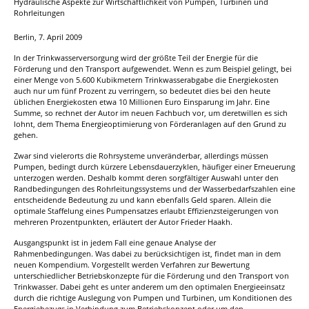
Hydraulische Aspekte zur Wirtschaftlichkeit von Pumpen, Turbinen und
Rohrleitungen
Berlin, 7. April 2009
In der Trinkwasserversorgung wird der größte Teil der Energie für die
Förderung und den Transport aufgewendet. Wenn es zum Beispiel gelingt, bei
einer Menge von 5.600 Kubikmetern Trinkwasserabgabe die Energiekosten
auch nur um fünf Prozent zu verringern, so bedeutet dies bei den heute
üblichen Energiekosten etwa 10 Millionen Euro Einsparung im Jahr. Eine
Summe, so rechnet der Autor im neuen Fachbuch vor, um deretwillen es sich
lohnt, dem Thema Energieoptimierung von Förderanlagen auf den Grund zu
gehen.
Zwar sind vielerorts die Rohrsysteme unveränderbar, allerdings müssen
Pumpen, bedingt durch kürzere Lebensdauerzyklen, häufiger einer Erneuerung
unterzogen werden. Deshalb kommt deren sorgfältiger Auswahl unter den
Randbedingungen des Rohrleitungssystems und der Wasserbedarfszahlen eine
entscheidende Bedeutung zu und kann ebenfalls Geld sparen. Allein die
optimale Staffelung eines Pumpensatzes erlaubt Effizienzsteigerungen von
mehreren Prozentpunkten, erläutert der Autor Frieder Haakh.
Ausgangspunkt ist in jedem Fall eine genaue Analyse der
Rahmenbedingungen. Was dabei zu berücksichtigen ist, findet man in dem
neuen Kompendium. Vorgestellt werden Verfahren zur Bewertung
unterschiedlicher Betriebskonzepte für die Förderung und den Transport von
Trinkwasser. Dabei geht es unter anderem um den optimalen Energieeinsatz
durch die richtige Auslegung von Pumpen und Turbinen, um Konditionen des
Energiebezugs in Verbindung zum Betriebskonzept oder um den