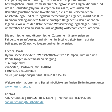
bestmöglichen Rohrdurchmesser beziehungsweise um Fragen, die sich rund
um die Rohrleitungshydraulik ergeben. Dies alles, verbunden mit
Bewertungsmethoden von Investitionen, die sich bei verschiedenen
Abschreibungs- und Nutzungsdauerberechnungen ergeben, macht das Buch
zu einem bislang auf dem Markt einmaligen Ratgeber für den planenden
Ingenieur wie auch den Betreiber von Wasserversorgungsanlagen. Es hilft,
unmittelbar Kosten zu senken und langfristig wirtschaftlicher zu arbeiten.
Die technischen und ökonomischen Zusammenhänge werden an
Fallbeispielen aufgezeigt und können in Excel-Arbeitsblättern auf der
beiliegenden CD nachvollzogen und variiert werden.
Frieder Haakh
Hydraulische Aspekte zur Wirtschaftlichkeit von Pumpen, Turbinen und
Rohrleitungen in der Wasserversorgung
1. Auflage 2009
294 Seiten, Hardcover, mit CD-ROM
ISBN: 978-3-345-00944-0
59,- € (Subskriptionspreis bis 30.04.2009: 45,- €)
Weitere Informationen und Bestellmöglichkeiten finden Sie im Internet unter
www.huss-shop.de
.
Kontakt
Sabine Schaub | HUSS-MEDIEN GmbH | Telefon: +49 30 42151-318 |
sabine.schaub@hussberlin.de