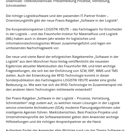
Download: TitelbildDownload: Pressemeldung Prozesse, Vernetzung,
Schnittstellen
Die richtige Logistiksoftware und den passenden IT-Partner finden –
Orientierungshilfe gibt der neue Praxis-Ratgeber „Software in der Logistik“.
Die Kooperationspartner LOGISTIK HEUTE – das Fachmagazin für Entscheider
in der Logistik – und das Fraunhofer-Institut für Materialfluss und Logistik
(IML) haben auch in diesem Jahr wieder ihr logistisches und
informationstechnologisches Wissen zusammengeführt und legen ein
umfassendes Nachschlagewerk vor.
Der neue und vierte Band der erfolgreichen Ratgeberreihe „Software in der
Logistik“ aus dem Münchner Huss-Verlag veröffentlicht die neuesten
Ergebnisse aktueller Marktstudien des Fraunhofer IML und klärt wichtige
Fragestellungen, die sich bei der Einführung von SCM, ERP, WMS und TMS
stellen. Auch der Entwicklung der RFID-Technologie kommt in dieser
Sonderpublikation des Fachmagazins LOGISTIK HEUTE wieder eine große
Bedeutung zu. Wie weit hat sich die RFID-Technologie im Zusammenspiel mit
den anderen Ident-Technologien mittlerweile entwickelt?
Der Praxis-Ratgeber „Software in der Logistik – Prozesse, Vernetzung,
Schnittstellen“ zeigt zudem auf, zu welchen neuen Lösungen in der Logistik
service-orientierte Architekturen (SOA), moderne Planungsalgorithmen oder
intelligente Agenten führen. Marktübersichten, Best-Practice-Projekte und
Unternehmensprofile der Softwareanbieter geben dem Anwender wichtige
Hilfestellungen und die richtigen Ansprechpartner an die Hand.
Außerdem findet der Anwender alles Wichtige rund um das Thema Software in