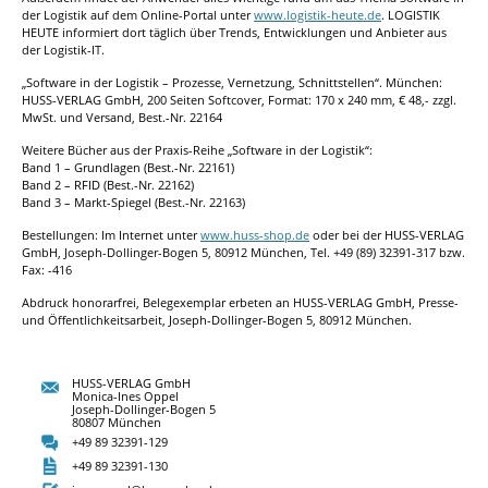
der Logistik auf dem Online-Portal unter
www.logistik-heute.de
. LOGISTIK
HEUTE informiert dort täglich über Trends, Entwicklungen und Anbieter aus
der Logistik-IT.
„Software in der Logistik – Prozesse, Vernetzung, Schnittstellen“. München:
HUSS-VERLAG GmbH, 200 Seiten Softcover, Format: 170 x 240 mm, € 48,- zzgl.
MwSt. und Versand, Best.-Nr. 22164
Weitere Bücher aus der Praxis-Reihe „Software in der Logistik“:
Band 1 – Grundlagen (Best.-Nr. 22161)
Band 2 – RFID (Best.-Nr. 22162)
Band 3 – Markt-Spiegel (Best.-Nr. 22163)
Bestellungen: Im Internet unter
www.huss-shop.de
oder bei der HUSS-VERLAG
GmbH, Joseph-Dollinger-Bogen 5, 80912 München, Tel. +49 (89) 32391-317 bzw.
Fax: -416
Abdruck honorarfrei, Belegexemplar erbeten an HUSS-VERLAG GmbH, Presse-
und Öffentlichkeitsarbeit, Joseph-Dollinger-Bogen 5, 80912 München.
HUSS-VERLAG GmbH
Monica-Ines Oppel
Joseph-Dollinger-Bogen 5
80807 München
+49 89 32391-129
+49 89 32391-130