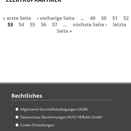
« erste Seite
‹ vorherige Seite
…
49
50
51
52
S
53
54
55
56
57
…
nächste Seite ›
letzte
e
Seite »
i
t
e
n
Rechtliches
Allgemeine Geschäftsbedingungen (AGB)
Datenschutz-Bestimmungen HUSS VERLAG GmbH
Cookie-Einstellungen