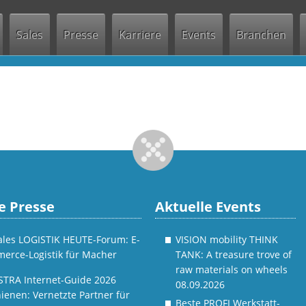
Jump to navigation
Sales
Presse
Karriere
Events
Branchen
e Presse
Aktuelle Events
tales LOGISTIK HEUTE-Forum: E-
VISION mobility THINK
erce-Logistik für Macher
TANK: A treasure trove of
raw materials on wheels
STRA Internet-Guide 2026
08.09.2026
ienen: Vernetzte Partner für
Beste PROFI Werkstatt-