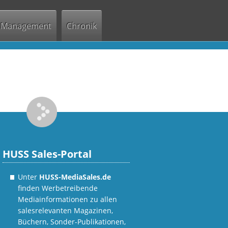
Management
Chronik
HUSS Sales-Portal
Unter
HUSS-MediaSales.de
finden Werbetreibende
Mediainformationen zu allen
salesrelevanten Magazinen,
Büchern, Sonder-Publikationen,