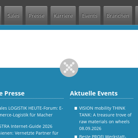
Jump to navigation
Sales
Presse
Karriere
Events
Branchen
e Presse
Aktuelle Events
tales LOGISTIK HEUTE-Forum: E-
VISION mobility THINK
erce-Logistik für Macher
TANK: A treasure trove of
raw materials on wheels
STRA Internet-Guide 2026
08.09.2026
ienen: Vernetzte Partner für
Beste PROFI Werkstatt-