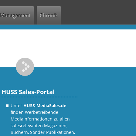
Management
Chronik
HUSS Sales-Portal
Unter
HUSS-MediaSales.de
finden Werbetreibende
Mediainformationen zu allen
salesrelevanten Magazinen,
Büchern, Sonder-Publikationen,