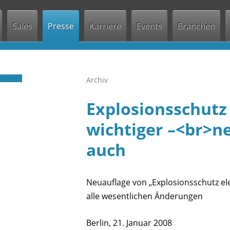
Jump to navigation
Sales
Presse
Karriere
Events
Branchen
Archiv
Explosionsschutz
wichtiger –<br>n
auch
Neuauflage von „Explosionsschutz el
alle wesentlichen Änderungen
Berlin, 21. Januar 2008