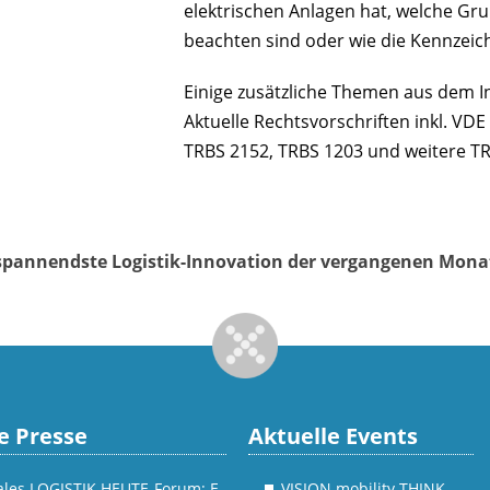
elektrischen Anlagen hat, welche Gru
beachten sind oder wie die Kennzei
Einige zusätzliche Themen aus dem In
Aktuelle Rechtsvorschriften inkl. VD
TRBS 2152, TRBS 1203 und weitere TR
e spannendste Logistik-Innovation der vergangenen Mon
e Presse
Aktuelle Events
tales LOGISTIK HEUTE-Forum: E-
VISION mobility THINK