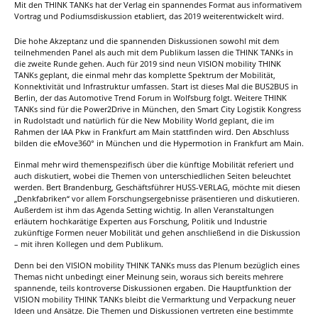
Mit den THINK TANKs hat der Verlag ein spannendes Format aus informativem
Vortrag und Podiumsdiskussion etabliert, das 2019 weiterentwickelt wird.
Die hohe Akzeptanz und die spannenden Diskussionen sowohl mit dem
teilnehmenden Panel als auch mit dem Publikum lassen die THINK TANKs in
die zweite Runde gehen. Auch für 2019 sind neun VISION mobility THINK
TANKs geplant, die einmal mehr das komplette Spektrum der Mobilität,
Konnektivität und Infrastruktur umfassen. Start ist dieses Mal die BUS2BUS in
Berlin, der das Automotive Trend Forum in Wolfsburg folgt. Weitere THINK
TANKs sind für die Power2Drive in München, den Smart City Logistik Kongress
in Rudolstadt und natürlich für die New Mobility World geplant, die im
Rahmen der IAA Pkw in Frankfurt am Main stattfinden wird. Den Abschluss
bilden die eMove360° in München und die Hypermotion in Frankfurt am Main.
Einmal mehr wird themenspezifisch über die künftige Mobilität referiert und
auch diskutiert, wobei die Themen von unterschiedlichen Seiten beleuchtet
werden. Bert Brandenburg, Geschäftsführer HUSS-VERLAG, möchte mit diesen
„Denkfabriken“ vor allem Forschungsergebnisse präsentieren und diskutieren.
Außerdem ist ihm das Agenda Setting wichtig. In allen Veranstaltungen
erläutern hochkarätige Experten aus Forschung, Politik und Industrie
zukünftige Formen neuer Mobilität und gehen anschließend in die Diskussion
– mit ihren Kollegen und dem Publikum.
Denn bei den VISION mobility THINK TANKs muss das Plenum bezüglich eines
Themas nicht unbedingt einer Meinung sein, woraus sich bereits mehrere
spannende, teils kontroverse Diskussionen ergaben. Die Hauptfunktion der
VISION mobility THINK TANKs bleibt die Vermarktung und Verpackung neuer
Ideen und Ansätze. Die Themen und Diskussionen vertreten eine bestimmte