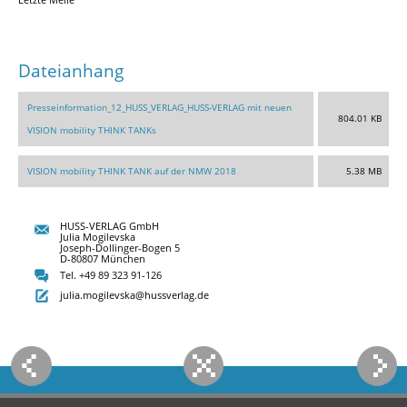
Dateianhang
Presseinformation_12_HUSS_VERLAG_HUSS-VERLAG mit neuen
804.01 KB
VISION mobility THINK TANKs
VISION mobility THINK TANK auf der NMW 2018
5.38 MB
HUSS-VERLAG GmbH
Julia Mogilevska
Joseph-Dollinger-Bogen 5
D-80807 München
Tel. +49 89 323 91-126
julia.mogilevska@hussverlag.de