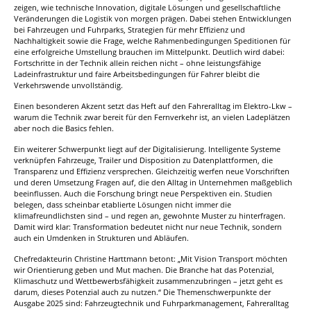
zeigen, wie technische Innovation, digitale Lösungen und gesellschaftliche
Veränderungen die Logistik von morgen prägen. Dabei stehen Entwicklungen
bei Fahrzeugen und Fuhrparks, Strategien für mehr Effizienz und
Nachhaltigkeit sowie die Frage, welche Rahmenbedingungen Speditionen für
eine erfolgreiche Umstellung brauchen im Mittelpunkt. Deutlich wird dabei:
Fortschritte in der Technik allein reichen nicht – ohne leistungsfähige
Ladeinfrastruktur und faire Arbeitsbedingungen für Fahrer bleibt die
Verkehrswende unvollständig.
Einen besonderen Akzent setzt das Heft auf den Fahreralltag im Elektro-Lkw –
warum die Technik zwar bereit für den Fernverkehr ist, an vielen Ladeplätzen
aber noch die Basics fehlen.
Ein weiterer Schwerpunkt liegt auf der Digitalisierung. Intelligente Systeme
verknüpfen Fahrzeuge, Trailer und Disposition zu Datenplattformen, die
Transparenz und Effizienz versprechen. Gleichzeitig werfen neue Vorschriften
und deren Umsetzung Fragen auf, die den Alltag in Unternehmen maßgeblich
beeinflussen. Auch die Forschung bringt neue Perspektiven ein. Studien
belegen, dass scheinbar etablierte Lösungen nicht immer die
klimafreundlichsten sind – und regen an, gewohnte Muster zu hinterfragen.
Damit wird klar: Transformation bedeutet nicht nur neue Technik, sondern
auch ein Umdenken in Strukturen und Abläufen.
Chefredakteurin Christine Harttmann betont: „Mit Vision Transport möchten
wir Orientierung geben und Mut machen. Die Branche hat das Potenzial,
Klimaschutz und Wettbewerbsfähigkeit zusammenzubringen – jetzt geht es
darum, dieses Potenzial auch zu nutzen.“ Die Themenschwerpunkte der
Ausgabe 2025 sind: Fahrzeugtechnik und Fuhrparkmanagement, Fahreralltag