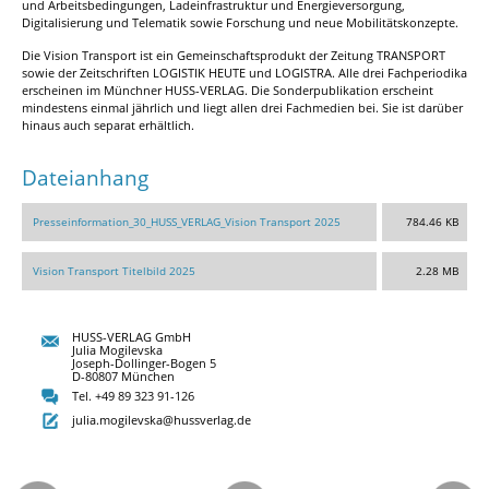
und Arbeitsbedingungen, Ladeinfrastruktur und Energieversorgung,
Digitalisierung und Telematik sowie Forschung und neue Mobilitätskonzepte.
Die Vision Transport ist ein Gemeinschaftsprodukt der Zeitung TRANSPORT
sowie der Zeitschriften LOGISTIK HEUTE und LOGISTRA. Alle drei Fachperiodika
erscheinen im Münchner HUSS-VERLAG. Die Sonderpublikation erscheint
mindestens einmal jährlich und liegt allen drei Fachmedien bei. Sie ist darüber
hinaus auch separat erhältlich.
Dateianhang
Presseinformation_30_HUSS_VERLAG_Vision Transport 2025
784.46 KB
Vision Transport Titelbild 2025
2.28 MB
HUSS-VERLAG GmbH
Julia Mogilevska
Joseph-Dollinger-Bogen 5
D-80807 München
Tel. +49 89 323 91-126
julia.mogilevska@hussverlag.de