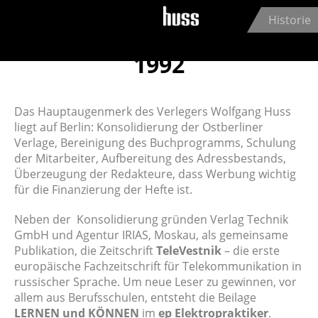
Jump to navigation
Historie
1992
Das Hauptaugenmerk des Verlegers Wolfgang Huss
liegt auf Berlin: Konsolidierung der Ostberliner
Verlage, Bereinigung des Buchprogramms, Schulung
der Mitarbeiter, Aufbereitung des Adressbestands,
Überzeugung der Redakteure, dass Werbung wichtig
für die Finanzierung der Hefte ist.
Neben der Konsolidierung gründen Verlag Technik
GmbH und Agentur IRIAS, Moskau, als gemeinsame
Publikation, die Zeitschrift
TeleVestnik
– die erste
europäische Fachzeitschrift für Telekommunikation in
russischer Sprache. Um neue Leser zu gewinnen, vor
allem aus Berufsschulen, entsteht die Beilage
LERNEN und KÖNNEN
im
ep Elektropraktiker
.